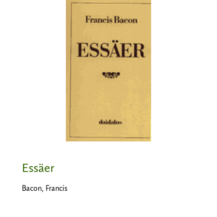
Essäer
Bacon, Francis