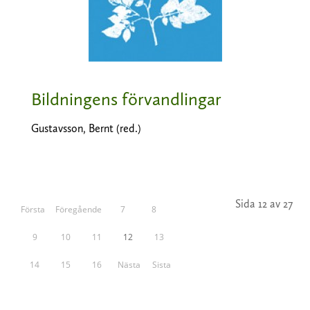
Bildningens förvandlingar
Gustavsson, Bernt (red.)
Sida 12 av 27
Första
Föregående
7
8
9
10
11
12
13
14
15
16
Nästa
Sista