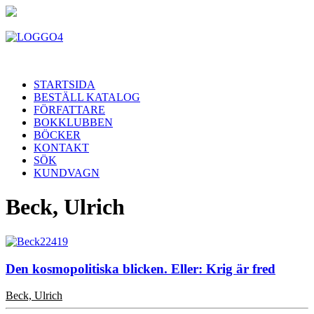
STARTSIDA
BESTÄLL KATALOG
FÖRFATTARE
BOKKLUBBEN
BÖCKER
KONTAKT
SÖK
KUNDVAGN
Beck, Ulrich
Den kosmopolitiska blicken. Eller: Krig är fred
Beck, Ulrich