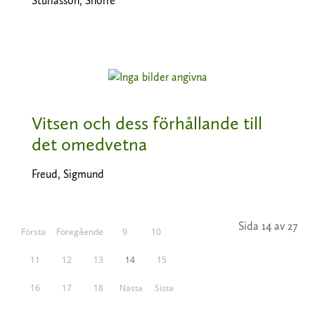
Sturlasson, Snorre
Vitsen och dess förhållande till
det omedvetna
Freud, Sigmund
Sida 14 av 27
Första
Föregående
9
10
11
12
13
14
15
16
17
18
Nästa
Sista