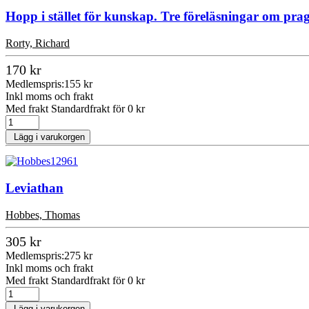
Hopp i stället för kunskap. Tre föreläsningar om pr
Rorty, Richard
170 kr
Medlemspris:
155 kr
Inkl moms och frakt
Med frakt Standardfrakt för 0 kr
Lägg i varukorgen
Leviathan
Hobbes, Thomas
305 kr
Medlemspris:
275 kr
Inkl moms och frakt
Med frakt Standardfrakt för 0 kr
Lägg i varukorgen