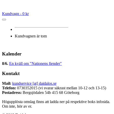
Ladda ner äldre kataloger
Kundvagn -
0 kr
Kundvagnen är tom
Kalender
8/6
.
En kväll om "Nationens fiender"
Kontakt
Mail:
kundservice [at] daidalos.se
Telefon:
0730352015 (vi svarar säkrast mellan 10-12 och 13-15)
Postadress:
Bergsjödalen 54b 415 68 Göteborg
Högupplösta omslag finns att ladda ner på respektive boks infosida.
Om inte, hör av er.