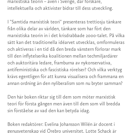
marxistiska teorin – även i Sverige, där forskare,
intellektuella och aktivister bidrar till dess utveckling.
I "Samtida marxistisk teori" presenteras trettiosju tänkare
från olika delar av världen, tänkare som har fört den
marxistiska teorin in i det krisdrabbade 2000-talet. På vilka
sätt kan det traditionella idéarvet utvecklas, omformuleras
och aktiveras i en tid då den breda vänstern förlorar mark
till den inflytelserika koalitionen mellan techmiljardärer
och auktoritära ledare, framburna av nykonservativa,
antifeministiska och fascistiska rörelser? Och vilka verktyg
krävs egentligen för att kunna visualisera och frammana en
annan ordning än den nyliberalism som nu bryter samman?
Den här boken riktar sig till dem som möter marxistisk
teori för första gången men även till dem som vill bredda
sin förståelse av vad den kan betyda idag.
Boken redaktörer: Evelina Johansson Wilén är docent i
genus­vetenskap vid Örebro universitet. Lotte Schack är