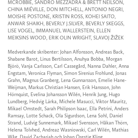
MCROBBIE, SANDRO MEZZADRA & BRETT NEILSON,
CHINA MIÉVILLE, DON MITCHELL, ANTONIO NEGRI,
MOISHE POSTONE, KRISTIN ROSS, KOHEI SAITO,
ANWAR SHAIKH, BEVERLY J.SILVER, BEVERLY SKEGGS,
LISE VOGEL, IMMANUEL WALLERSTEIN, ELLEN
MEIKSINS WOOD, ERIK OLIN WRIGHT, SLAVOJ ŽIŽEK
Medverkande skribenter: Johan Alfonsson, Andreas Back,
Shabane Barot, Linus Bertilsson, Anuhya Bobba, Morgan
Björö, Vanja Carlsson, Carl Cassegård, Nanna Dahler, Anna
Engstam, Veronica Flyman, Simon Sirenius Frohlund, Jonas
Grahn, Magnus Granberg, Lena Gunnarsson, Emelie Hane-
Weijman, Markus Christian Hansen, Erik Hansson, John
Hörnquist, Evelina Johansson Wilén, Henrik Jung, Hugo
Lundberg, Hedvig Lärka, Michele Masucci, Viktor Mauritz,
Mikael Omstedt, Sarah Philipson Isaac, Ella Petrini, Anders
Ramsay, Lotte Schack, Ola Sigurdson, Lena Sohl, Daniel
Strand, Ludvig Sunnemark, Mikael Svensson, Håkan Thörn,
Helena Tolvhed, Andreaz Wasniowski, Carl Wilén, Mathias
Wåg, David Zachariah och Johan Örestig Kling