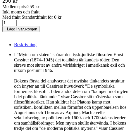
290 kr
Medlemspris:
259 kr
Inkl moms och frakt
Med frakt Standardfrakt för 0 kr
Lägg i varukorgen
Beskrivning
I "Myten om staten" spårar den tysk-judiske filosofen Ernst
Cassirer (1874–1945) det totalitära tänkandets rötter. Den
skrevs mot slutet av andra världskriget i amerikansk exil och
utkom postumt 1946.
Bokens första del analyserar det mytiska tänkandets struktur
och knyter an till Cassirers huvudverk "De symboliska
formernas filosofi". I den andra delen om ”kampen mot myten
i det politiska tänkandet” visar Cassirer sitt mästerskap som
filosofihistoriker. Han skildrar här Platons kamp mot
sofistiken, konflikten mellan förnuftet och uppenbarelsen hos
Augustinus och Thomas av Aquino, Machiavellis
sekularisering av politiken och 1600- och 1700-talens teorier
om samhällsfördraget. Men myten skulle återvända. I bokens
tredje del om ”de moderna politiska myterna” visar Cassirer