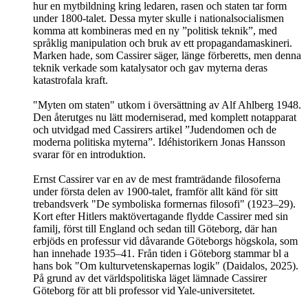
hur en mytbildning kring ledaren, rasen och staten tar form
under 1800-talet. Dessa myter skulle i nationalsocialismen
komma att kombineras med en ny ”politisk teknik”, med
språklig manipulation och bruk av ett propaganda­maskineri.
Marken hade, som Cassirer säger, länge förberetts, men denna
teknik verkade som katalysator och gav myterna deras
katastrofala kraft.
"Myten om staten" utkom i översättning av Alf Ahlberg 1948.
Den återutges nu lätt moderniserad, med komplett notapparat
och utvidgad med Cassirers artikel ”Juden­domen och de
moderna politiska myterna”. Idéhistorikern Jonas Hansson
svarar för en introduktion.
Ernst Cassirer var en av de mest framträdande filosoferna
under första delen av 1900-talet, framför allt känd för sitt
trebandsverk "De symboliska formernas filosofi" (1923–29).
Kort efter Hitlers maktövertagande flydde Cassirer med sin
familj, först till England och sedan till Göteborg, där han
erbjöds en professur vid dåvarande Göteborgs högskola, som
han innehade 1935–41. Från tiden i Göteborg stammar bl a
hans bok "Om kulturvetenskapernas logik" (Daidalos, 2025).
På grund av det världspolitiska läget lämnade Cassirer
Göteborg för att bli professor vid Yale-universitetet.