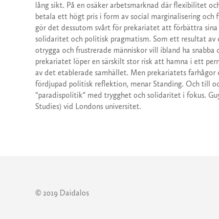
lång sikt. På en osäker arbetsmarknad där flexibilitet o
betala ett högt pris i form av social marginalisering och 
gör det dessutom svårt för prekariatet att förbättra sina
solidaritet och politisk pragmatism. Som ett resultat av d
otrygga och frustrerade människor vill ibland ha snabb
prekariatet löper en särskilt stor risk att hamna i ett p
av det etablerade samhället. Men prekariatets farhågor 
fördjupad politisk reflektion, menar Standing. Och till o
”paradispolitik” med trygghet och solidaritet i fokus. G
Studies) vid Londons universitet.
© 2019 Daidalos