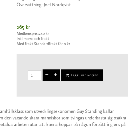
Översättning: Joel Nordqvist
265 kr
Medlemspris:
240 kr
Inkl moms och frakt
Med frakt Standardfrakt för 0 kr
Lägg i varukorgen
amhällsklass som utvecklingsekonomen Guy Standing kallar
om den växande skara människor som tvingas underkasta sig osäkra
 betalda arbeten utan att kunna hoppas på någon förbättring ens på