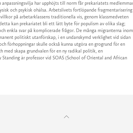
ch anpassningsvilja har upphöjts till norm får prekariatets medlemma
fysisk och psykisk ohälsa. Arbetslivets fortlöpande fragmentarisering
 villkor på arbetarklassens traditionella vis, genom klassmedveten
etta kan prekariatet bli ett lätt byte för populism av olika slag;
a och enkla svar på komplicerade frågor. De många migranterna inom
ermanent politiskt utanförskap, i en undanskymd verklighet vid sidan
och förhoppningar skulle också kunna utgöra en grogrund för en
ch med skapa grundvalen för en ny radikal politik, en
uy Standing är professor vid SOAS (School of Oriental and African