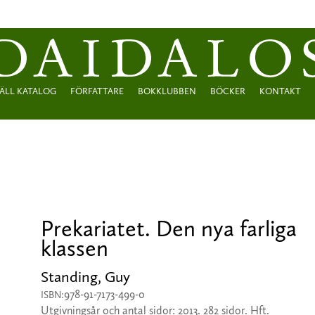
ÄLL KATALOG
FÖRFATTARE
BOKKLUBBEN
BÖCKER
KONTAKT
Prekariatet. Den nya farliga
klassen
Standing, Guy
978-91-7173-499-0
ISBN:
Utgivningsår och antal sidor: 2013. 282 sidor. Hft.