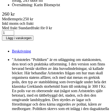
förlag, 243 sidor hft
Översättning: Karin Blomqvist
260 kr
Medlemspris:
250 kr
Inkl moms och frakt
Med frakt Standardfrakt för 0 kr
Lägg i varukorgen
Beskrivning
"Aristoteles "Politiken" är en utläggning om statskonsten,
dess teori och praktiska utformning. I den version som finns
bevarad består skriften av åtta huvudindelningar, så kallade
böcker. Här behandlar Aristoteles frågan om hur man skall
organisera statens affärer, och med stat menas en grekisk
polis, den typ av statsbildning som övervägde under hela det
klassiska Greklands storhetstid fram till omkring år 300 f Kr.
En polis var en oberoende stat (något som Aristoteles själv
betonar), med en tättbebyggd del, staden, och den den
omgivande landsbygden. Den styrdes av lagar och
förordningar och dess kärna utgjordes av politai, kåren av
medborgare. Politiken skrevs som ett inlägg i den dagsaktuella