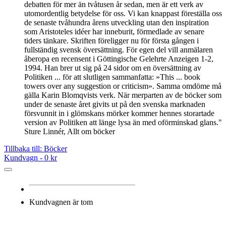
debatten för mer än tvåtusen år sedan, men är ett verk av
utomordentlig betydelse för oss. Vi kan knappast föreställa oss
de senaste tvåhundra årens utveckling utan den inspiration
som Aristoteles idéer har inneburit, förmedlade av senare
tiders tänkare. Skriften föreligger nu för första gången i
fullständig svensk översättning. För egen del vill anmälaren
åberopa en recensent i Göttingische Gelehrte Anzeigen 1-2,
1994. Han brer ut sig på 24 sidor om en översättning av
Politiken ... för att slutligen sammanfatta: »This ... book
towers over any suggestion or criticism». Samma omdöme må
gälla Karin Blomqvists verk. När merparten av de böcker som
under de senaste året givits ut på den svenska marknaden
försvunnit in i glömskans mörker kommer hennes storartade
version av Politiken att länge lysa än med oförminskad glans."
Sture Linnér, Allt om böcker
Tillbaka till: Böcker
Kundvagn -
0 kr
Kundvagnen är tom