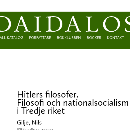
ÄLL KATALOG
FÖRFATTARE
BOKKLUBBEN
BÖCKER
KONTAKT
Hitlers filosofer.
Filosofi och nationalsocialism
i Tredje riket
Gilje, Nils
9789171737397
ISBN: