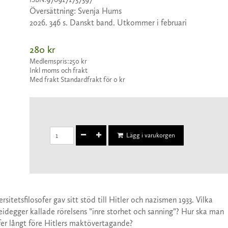
Översättning: Svenja Hums
2026. 346 s. Danskt band. Utkommer i februari
280 kr
Medlemspris:
250 kr
Inkl moms och frakt
Med frakt Standardfrakt för 0 kr
Lägg i varukorgen
sitetsfilosofer gav sitt stöd till Hitler och nazismen 1933. Vilka
idegger kallade rörelsens ”inre storhet och sanning”? Hur ska man
er långt före Hitlers makt­övertagande?