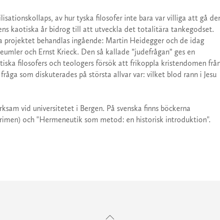
sationskollaps, av hur tyska filosofer inte bara var villiga att gå de
 kaotiska år bidrog till att utveckla det totalitära tankegodset.
iska projektet behandlas in­gående: Martin Heidegger och de idag
u­mler och Ernst Krieck. Den så kallade ”judefrågan” ges en
istiska filosofers och teologers försök att frikoppla kristendomen frå
fråga som diskuterades på största allvar var: vilket blod rann i Jesu
verksam vid universitetet i Bergen. På svenska finns böckerna
imen) och "Her­meneutik som metod: en historisk introduktion".