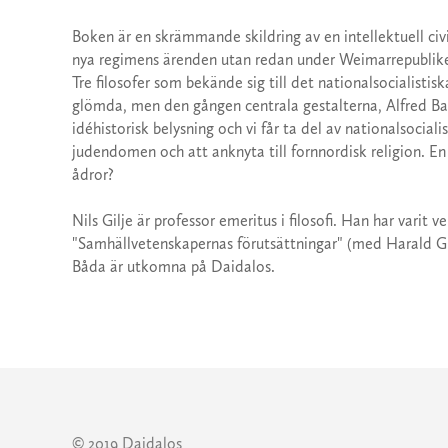
Boken är en skrämmande skildring av en intellektuell civili
nya regimens ärenden utan redan under Weimarrepublikens
Tre filosofer som bekände sig till det nationalsocialist
glömda, men den gången centrala gestalterna, Alfred Bae
idéhistorisk belysning och vi får ta del av nationalsocial
judendomen och att anknyta till fornnordisk religion. En 
ådror?
Nils Gilje är professor emeritus i filosofi. Han har varit 
"Samhällvetenskapernas förutsättningar" (med Harald Gr
Båda är utkomna på Daidalos.
© 2019 Daidalos