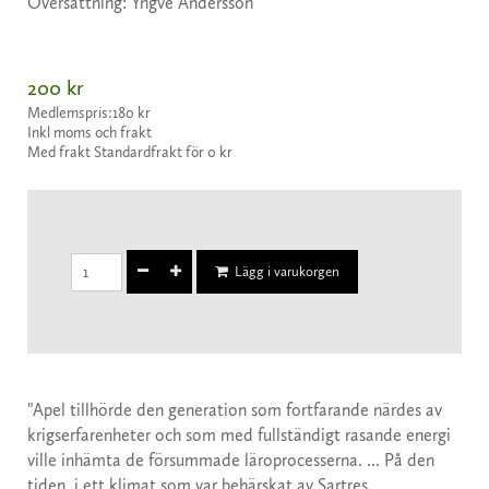
Översättning: Yngve Andersson
200 kr
Medlemspris:
180 kr
Inkl moms och frakt
Med frakt Standardfrakt för 0 kr
Lägg i varukorgen
"Apel tillhörde den generation som fortfarande närdes av
krigserfarenheter och som med fullständigt rasande energi
ville inhämta de försummade läroprocesserna. ... På den
tiden, i ett klimat som var behärskat av Sartres