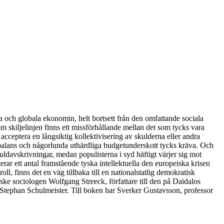
a och globala ekonomin, helt bortsett från den omfattande sociala
m skiljelinjen finns ett missförhållande mellan det som tycks vara
acceptera en långsiktig kollektivisering av skulderna eller andra
sbalans och någorlunda uthärdliga budgetunderskott tycks kräva. Och
kuldavskrivningar, medan populisterna i syd häftigt värjer sig mot
rar ett antal framstående tyska intellektuella den europeiska krisen
, finns det en väg tillbaka till en nationalstatlig demokratisk
tyske sociologen Wolfgang Streeck, författare till den på Daidalos
tephan Schulmeister. Till boken har Sverker Gustavsson, professor