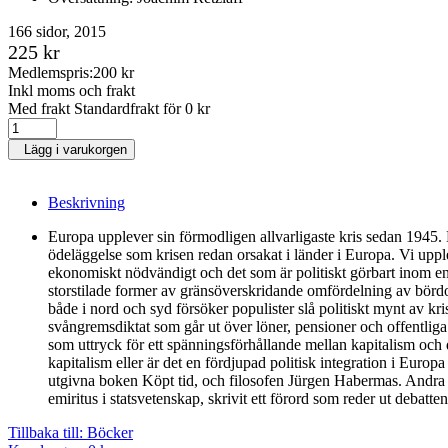
166 sidor, 2015
225 kr
Medlemspris:
200 kr
Inkl moms och frakt
Med frakt Standardfrakt för 0 kr
Lägg i varukorgen
Beskrivning
Europa upplever sin förmodligen allvarligaste kris sedan 1945. 
ödeläggelse som krisen redan orsakat i länder i Europa. Vi uppl
ekonomiskt nödvändigt och det som är politiskt görbart inom en d
storstilade former av gränsöverskridande omfördelning av bördo
både i nord och syd försöker populister slå politiskt mynt av kri
svångremsdiktat som går ut över löner, pensioner och offentliga 
som uttryck för ett spänningsförhållande mellan kapitalism och 
kapitalism eller är det en fördjupad politisk integration i Europ
utgivna boken Köpt tid, och filosofen Jürgen Habermas. Andra
emiritus i statsvetenskap, skrivit ett förord som reder ut debatten
Tillbaka till: Böcker