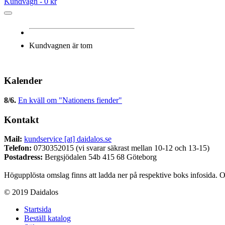
Kundvagn -
0 kr
Kundvagnen är tom
Kalender
8/6
.
En kväll om "Nationens fiender"
Kontakt
Mail:
kundservice [at] daidalos.se
Telefon:
0730352015 (vi svarar säkrast mellan 10-12 och 13-15)
Postadress:
Bergsjödalen 54b 415 68 Göteborg
Högupplösta omslag finns att ladda ner på respektive boks infosida. O
© 2019 Daidalos
Startsida
Beställ katalog