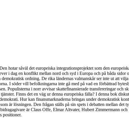
Den hotar såväl det europeiska integrationsprojektet som den europeisk
ever i dag en konflikt mellan nord och syd i Europa och på båda sidor o
emokratisk ordning. De rika ländernas valmanskår ser inte ut att vilja 
rna. I söder vill befolkningarna inte gå med på vad en förbättrad byte
sen. Populisterna i norr avvisar skattefinansierade transfereringar och s
tjänster. Finns det en väg ur denna europeiska fälla? I denna bok diskute
demokrati. Hur kan finansmarknaderna bringas under demokratisk kontroll
a som är lösningen. Den frågan ställs på sin spets i debatten mellan det 
 bidragagivare är Claus Offe, Elmar Altvater, Hubert Zimmermann och S
s positioner.