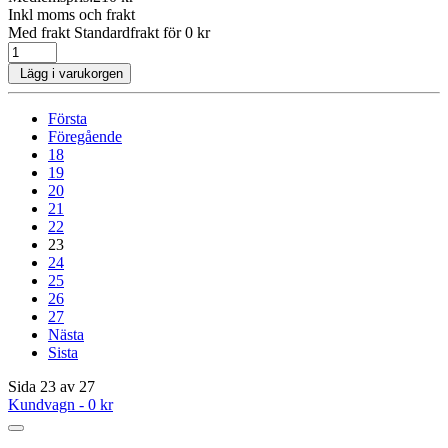
Inkl moms och frakt
Med frakt Standardfrakt för 0 kr
Lägg i varukorgen
Första
Föregående
18
19
20
21
22
23
24
25
26
27
Nästa
Sista
Sida 23 av 27
Kundvagn -
0 kr