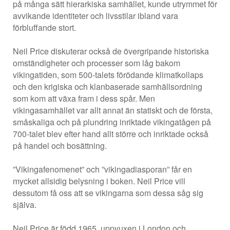
på många sätt hierarkiska samhället, kunde utrymmet för
avvikande identiteter och livsstilar ibland vara
förbluffande stort.
Neil Price diskuterar också de övergripande historiska
omständigheter och processer som låg bakom
vikingatiden, som 500-talets förödande klimatkollaps
och den krigiska och klan­baserade samhällsordning
som kom att växa fram i dess spår. Men
vikingasamhället var allt annat än statiskt och de första,
småskaliga och på plundring inriktade vikingatågen på
700-talet blev efter hand allt större och inriktade också
på handel och bosättning.
”Vikingafenomenet” och ”vikingadiasporan” får en
mycket allsidig belysning i boken. Neil Price vill
dessutom få oss att se vikingarna som dessa såg sig
själva.
Neil Price är född 1965, uppvuxen i London och