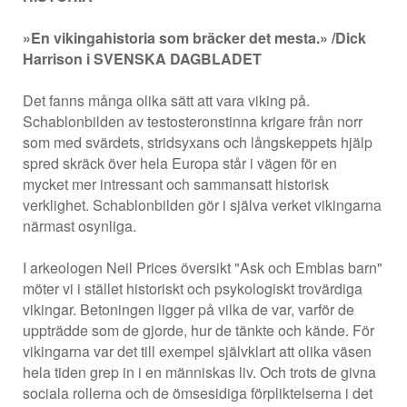
»En vikingahistoria som bräcker det mesta.» /Dick
Harrison i SVENSKA DAGBLADET
Det fanns många olika sätt att vara viking på.
Schablonbilden av testosteronstinna krigare från norr
som med svärdets, stridsyxans och långskeppets hjälp
spred skräck över hela Europa står i vägen för en
mycket mer intressant och sammansatt historisk
verklighet. Schablonbilden gör i själva verket vikingarna
närmast osynliga.
I arkeologen Neil Prices översikt "Ask och Emblas barn"
möter vi i stället historiskt och psykologiskt trovärdiga
vikingar. Betoningen ligger på vilka de var, varför de
uppträdde som de gjorde, hur de tänkte och kände. För
vikingarna var det till exempel självklart att olika väsen
hela tiden grep in i en människas liv. Och trots de givna
sociala rollerna och de ömse­sidiga förpliktelserna i det