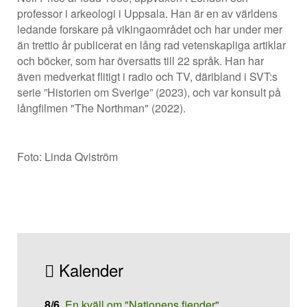
professor i arkeologi i Uppsala. Han är en av världens
ledande forskare på vikingaområdet och har under mer
än trettio år publicerat en lång rad vetenskapliga artiklar
och böcker, som har översatts till 22 språk. Han har
även medverkat flitigt i radio och TV, däribland i SVT:s
serie ”Historien om Sverige” (2023), och var konsult på
långfilmen "The Northman" (2022).
Foto: Linda Qviström
Kalender
8/6
.
En kväll om "Nationens fiender"