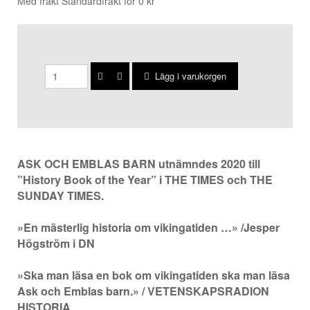
Med frakt Standardfrakt för 0 kr
Lägg i varukorgen
ASK OCH EMBLAS BARN utnämndes 2020 till
”History Book of the Year” i THE TIMES och THE
SUNDAY TIMES.
»En mästerlig historia om vikingatiden …» /Jesper
Högström i DN
»Ska man läsa en bok om vikingatiden ska man läsa
Ask och Emblas barn.»
/ VETENSKAPSRADION
HISTORIA