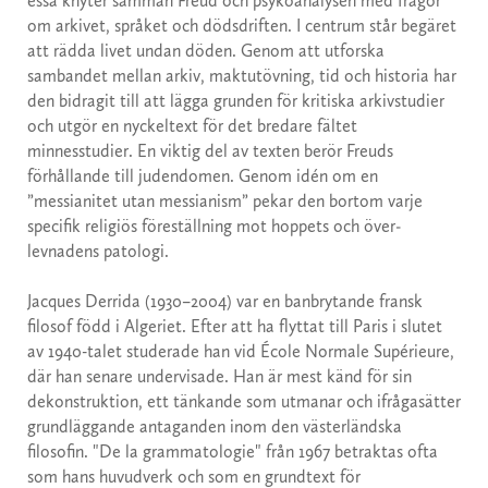
essä knyter sam­man Freud och psykoanalysen med frågor
om arkivet, språket och dödsdriften. I centrum står begäret
att rädda livet undan döden. Genom att utforska
sambandet mellan arkiv, maktutövning, tid och historia har
den bidragit till att lägga grunden för kritiska arkivstudier
och utgör en nyckeltext för det bredare fältet
minnesstudier. En viktig del av texten berör Freuds
förhållande till judendomen. Genom idén om en
”messianitet utan messianism” pekar den bortom varje
speci­fik religiös föreställning mot hoppets och över­
levnadens patologi.
Jacques Derrida (1930–2004) var en ban­brytan­de fransk
filosof född i Algeriet. Efter att ha flyt­tat till Paris i slutet
av 1940-talet studerade han vid École Normale Supéri­eure,
där han senare undervisade. Han är mest känd för sin
dekons­truktion, ett tänkande som utmanar och ifråga­sätter
grundläggande antaganden inom den väster­ländska
filosofin. "De la grammatologie" från 1967 betraktas ofta
som hans huvudverk och som en grundtext för