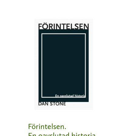
Förintelsen.
En oavslutad historia