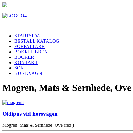
STARTSIDA
BESTÄLL KATALOG
FÖRFATTARE
BOKKLUBBEN
BÖCKER
KONTAKT
SÖK
KUNDVAGN
Mogren, Mats & Sernhede, Ove 
Oidipus vid korsvägen
Mogren, Mats & Sernhede, Ove (red.)