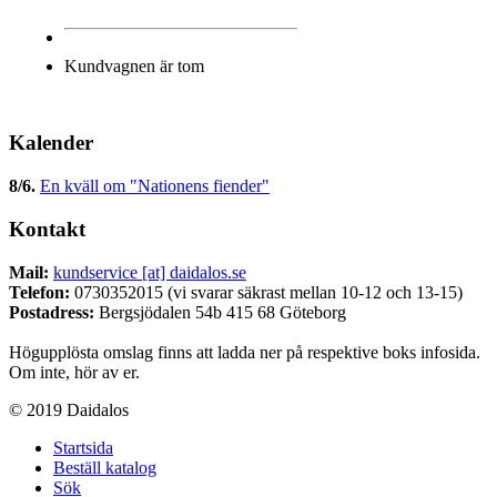
Kundvagnen är tom
Kalender
8/6
.
En kväll om "Nationens fiender"
Kontakt
Mail:
kundservice [at] daidalos.se
Telefon:
0730352015 (vi svarar säkrast mellan 10-12 och 13-15)
Postadress:
Bergsjödalen 54b 415 68 Göteborg
Högupplösta omslag finns att ladda ner på respektive boks infosida.
Om inte, hör av er.
© 2019 Daidalos
Startsida
Beställ katalog
Sök